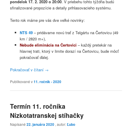
pondelok 17. 2. 2020 o 20:00
. V priebehu tohto týždňa budú
sfinalizované propozície a detaily prihlasovacieho systému.
Tento rok máme pre vás dve veľké novinky:
NTS 49
– pridávame novú trať z Telgártu na Čertovicu (49
km / 2820 m+),
Nebude eliminácia na Čertovici
– každý pretekár na
hlavnej trati, ktorý v limite dorazí na Čertovicu, bude môcť
pokračovať ďalej.
Pokračovať v čítaní
→
Publikované v
11. ročník - 2020
Termín 11. ročníka
Nízkotatranskej stíhačky
Napísané
22. januára 2020
, autor:
Ľubo