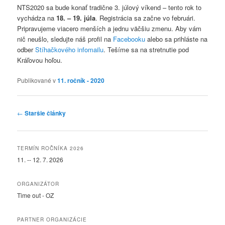
NTS2020 sa bude konať tradične 3. júlový víkend – tento rok to
vychádza na
18. – 19. júla
. Registrácia sa začne vo februári.
Pripravujeme viacero menších a jednu väčšiu zmenu. Aby vám
nič neušlo, sledujte náš profil na
Facebooku
alebo sa prihláste na
odber
Stíhačkového infomailu
. Tešíme sa na stretnutie pod
Kráľovou hoľou.
Publikované v
11. ročník - 2020
Navigácia článkami
←
Staršie články
TERMÍN ROČNÍKA 2026
11. -- 12. 7. 2026
ORGANIZÁTOR
Time out - OZ
PARTNER ORGANIZÁCIE