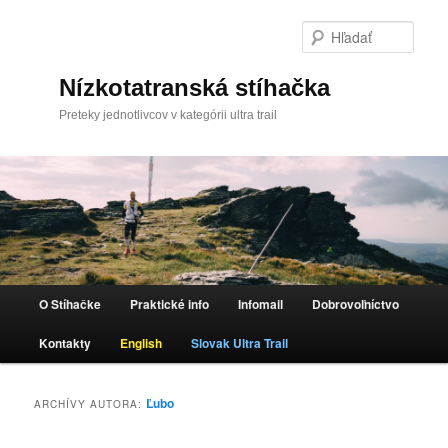
Hľada
Nízkotatranská stíhačka
Preteky jednotlivcov v kategórii ultra trail
Hlavné menu
O Stíhačke
Praktické info
Infomail
Dobrovoľníctvo
Preskočiť na primárny obsah
Preskočiť na sekundárny obsah
Kontakty
English
Slovak Ultra Trail
Ľubo
ARCHÍVY AUTORA: