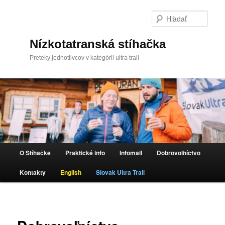
Hľada
Nízkotatranská stíhačka
Preteky jednotlivcov v kategórii ultra trail
Hlavné menu
O Stíhačke
Praktické info
Infomail
Dobrovoľníctvo
Preskočiť na primárny obsah
Kontakty
English
Slovak Ultra Trail