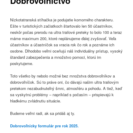
Dobrovoľníctvo
Nízkotatranská stíhačka je podujatie komorného charakteru.
Ešte v turistických začiatkoch štartovalo len 50 účastníkov,
neskôr počas prerodu na ultra trailové preteky to bolo 100 a teraz
máme maximum 200, ktoré neplánujeme ďalej zvyšovať. Veľa
účastníkov a účastníčok sa vracia rok čo rok a poznáme ich
osobne. Dlhodobo veľmi oceňujú náš individuálny prístup, vysoký
štandard zabezpečenia a množstvo pomoci, ktorú im
poskytujeme.
Toto všetko by nebolo možné bez množstva dobrovoľníkov a
dobrovoľníčok. Sú to práve oni, čo dávajú našim ultra trailovým
pretekom nezabudnuteľný šmrc, atmosféru a pohodu. A tiež, keď
sa vyskytnú problémy – napríklad s počasím – prispievajú k
hladkému zvládnutiu situácie.
Budeme veľmi radi, ak sa pridáš aj ty.
Dobrovoľnícky formulár pre rok 2025.