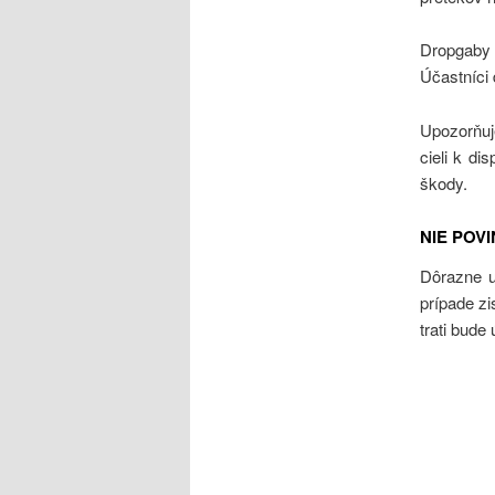
Dropgaby 
Účastníci 
Upozorňuj
cieli k di
škody.
NIE POV
Dôrazne u
prípade zi
trati bude