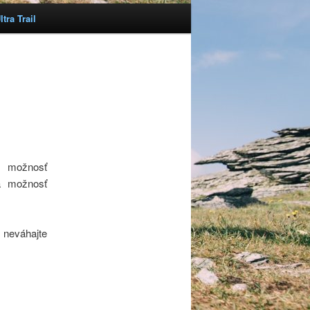
tra Trail
S možnosť
a možnosť
 neváhajte