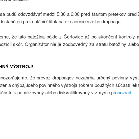
sa budú odovzdávať medzi 5:30 a 6:00 pred štartom pretekov pred Z
dostanú pri prezentácii štítok na označenie svojho dropbagu.
eme, že táto batožina pôjde z Čertovice až po skončení kontroly 
spozícii skôr. Organizátor nie je zodpovedný za stratu batožiny aleb
INNÝ VÝSTROJ!
pozorňujeme, že prevoz dropbagov nezahŕňa určený povinný výstr
stenia chýbajúceho povinného výstroja (okrem použitých súčastí lek
 účastník penalizovaný alebo diskvalifikovaný v zmysle
propozícií
.