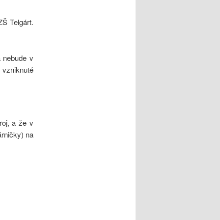
Š Telgárt.
a nebude v
o vzniknuté
oj, a že v
árničky) na