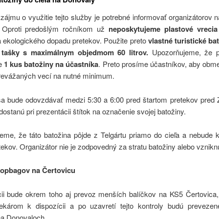
zájmu o využitie tejto služby je potrebné informovať organizátorov 
. Oproti predošlým ročníkom už
neposkytujeme plastové vrecia
 ekologického dopadu pretekov. Použite preto
vlastné turistické ba
 tašky s maximálnym objedmom 60 litrov.
Upozorňujeme, že 
e
1 kus batožiny na účastníka
. Preto prosíme účastníkov, aby obme
revážaných vecí na nutné minimum.
sa bude odovzdávať medzi 5:30 a 6:00 pred štartom pretekov pred Z
dostanú pri prezentácii štítok na označenie svojej batožiny.
eme, že táto batožina pôjde z Telgártu priamo do cieľa a nebude k 
ekov. Organizátor nie je zodpovedný za stratu batožiny alebo vznikn
ropbagov na Čertovicu
cii bude okrem toho aj prevoz menších balíčkov na KS5 Čertovica,
ekárom k dispozícii a po uzavretí tejto kontroly budú prevezen
na Donovaloch.