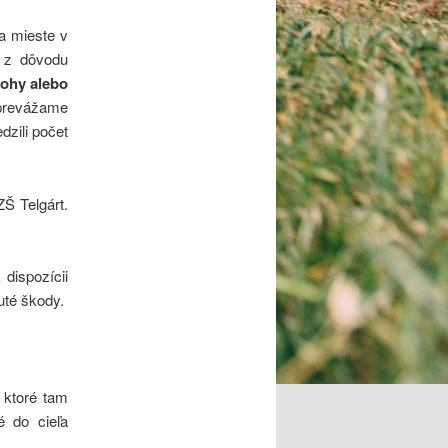
na mieste v
z dôvodu
tohy alebo
prevážame
dzili počet
Š Telgárt.
dispozícii
uté škody.
 ktoré tam
é do cieľa