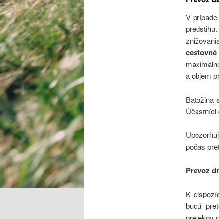
V prípade 
predstihu
znižovania
cestovné
maximáln
a objem p
Batožina 
Účastníci 
Upozorňuj
počas pret
Prevoz d
K dispozí
budú pret
pretekov 