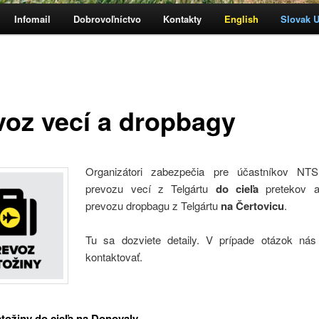
Infomail
Dobrovoľníctvo
Kontakty
English
Slovak Ul
h
voz vecí a dropbagy
Organizátori zabezpečia pre účastníkov NT
prevozu vecí z Telgártu
do cieľa
pretekov 
prevozu dropbagu z Telgártu
na Čertovicu
.
Tu sa dozviete detaily. V prípade otázok nás
kontaktovať.
tožiny do cieľa na Donovaly