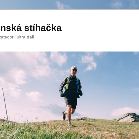
anská stíhačka
tegórii ultra trail