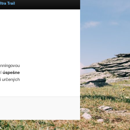
tra Trail
unningovou
rí
úspešne
i určených