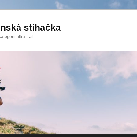
anská stíhačka
tegórii ultra trail