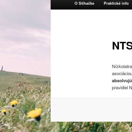
Hlavné menu
O Stíhačke
Praktické info
Preskočiť na primárny obsa
NTS
Nízkotatr
asociácio
absolvujú
pravidiel 