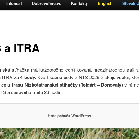
Infomail
Dobrovoľníctvo
Kontakty
English
Slovak Ul
h
 a ITRA
anská stíhačka má každoročne certifikovaná medzinárodnou trail-r
u ITRA za
4 body.
Kvalifikačné body z NTS 2026 získajú všetci, kto
 celú trasu Nízkotatranskej stíhačky (Telgárt – Donovaly)
v rámc
NTS a časového limitu 26 hodín.
Hrdo poháňa WordPress