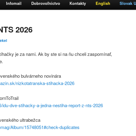
Infomail
Dobrovoľníctvo
Kontakty
English
Slovak Ul
h
bsah
 NTS 2026
tekel
tíhačky je za nami. Ak by ste si na ňu chceli zaspomínať,
e.
lovenského bulvárneho novinára
agazin.sk/nizkotatranska-stihacka-2026
rnToTrail
16/idu-dve-stihacky-a-jedna-nestiha-report-z-nts-2026
ovenského ultrabežca
romag/Album/15748051#check-duplicates