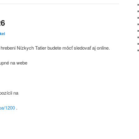
26
ekel
hrebeni Nízkych Tatier budete môcť sledovať aj online.
tupné na webe
pozícii na
apa/1200
.