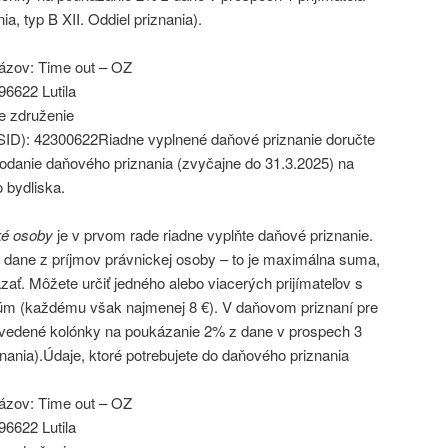
nia, typ B XII. Oddiel priznania).
zov: Time out – OZ
96622 Lutila
e združenie
O/SID): 42300622Riadne vyplnené daňové priznanie doručte
podanie daňového priznania (zvyčajne do 31.3.2025) na
 bydliska.
ké osoby
je v prvom rade riadne vyplňte daňové priznanie.
z dane z príjmov právnickej osoby – to je maximálna suma,
ť. Môžete určiť jedného alebo viacerých prijímateľov s
úm (každému však najmenej 8 €). V daňovom priznaní pre
uvedené kolónky na poukázanie 2% z dane v prospech 3
iznania).Údaje, ktoré potrebujete do daňového priznania
zov: Time out – OZ
96622 Lutila