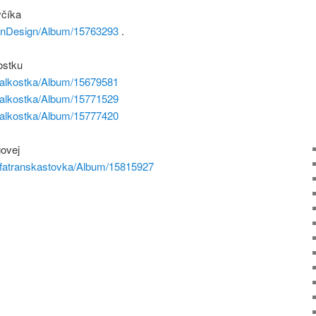
včíka
tinDesign/Album/15763293
.
ostku
halkostka/Album/15679581
halkostka/Album/15771529
halkostka/Album/15777420
govej
ofatranskastovka/Album/15815927