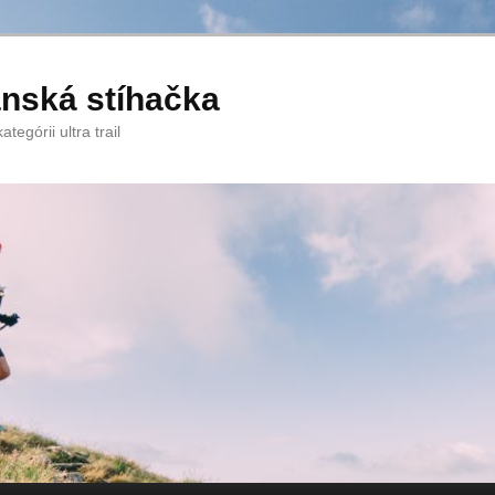
anská stíhačka
tegórii ultra trail