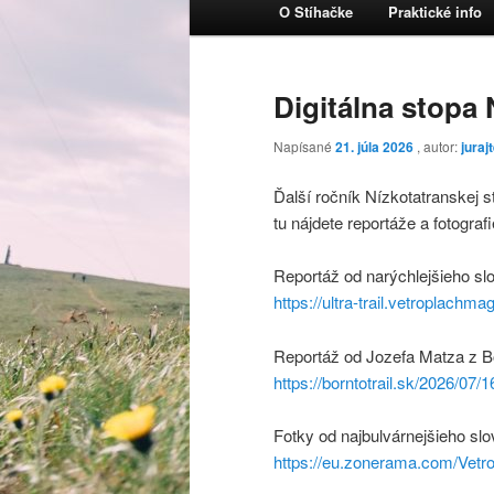
Hlavné menu
O Stíhačke
Praktické info
Preskočiť na primárny obsa
Preskočiť na sekundárny o
Digitálna stopa
Napísané
21. júla 2026
, autor:
juraj
Ďalší ročník Nízkotatranskej s
tu nájdete reportáže a fotografi
Reportáž od narýchlejšieho s
https://ultra-trail.vetroplachm
Reportáž od Jozefa Matza z Bo
https://borntotrail.sk/2026/07/
Fotky od najbulvárnejšieho sl
https://eu.zonerama.com/Vet