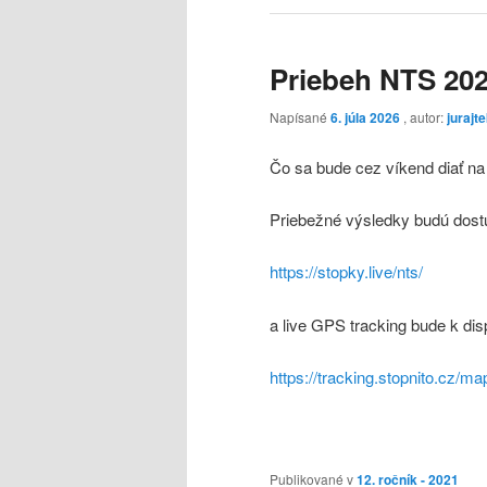
Priebeh NTS 20
Napísané
6. júla 2026
, autor:
jurajt
Čo sa bude cez víkend diať na 
Priebežné výsledky budú dos
https://stopky.live/nts/
a live GPS tracking bude k dis
https://tracking.stopnito.cz/m
Publikované v
12. ročník - 2021