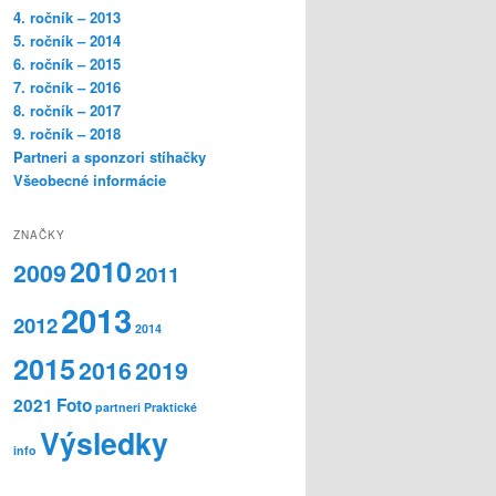
4. ročník – 2013
5. ročník – 2014
6. ročník – 2015
7. ročník – 2016
8. ročník – 2017
9. ročník – 2018
Partneri a sponzori stíhačky
Všeobecné informácie
ZNAČKY
2010
2009
2011
2013
2012
2014
2015
2016
2019
2021
Foto
partneri
Praktické
Výsledky
info