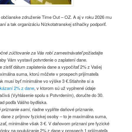
 občianske združenie Time Out – OZ. A aj v roku 2026 mu
ní a tak organizáciu Nízkotatranskej stíhačky podporiť.
čné zúčtovanie za Vás robí zamestnávateľ p
ožiadajte
by Vám vystavil potvrdenie o zaplatení dane.
te zistiť dátum zaplatenia dane a vypočítať 2% z Vašej
aximálna suma, ktorú môžete v prospech prijímateľa
 musí byť minimálne vo výške 3 €.Stiahnite si a
ukázaní 2% z dane
, v ktorom sú už vyplnené údaje
ačivá (Vyhlásenie spolu s Potvrdením), doručte do 30.
ad podľa Vášho bydliska.
é priznanie sami
, riadne vyplňte daňové priznanie.
 dane z príjmov fyzickej osoby – to je maximálna suma,
ať, minimálne však 3 €. V daňovom priznaní pre fyzické
ónky na poukázanie 2% z dane v prospech 1 prijímateľa