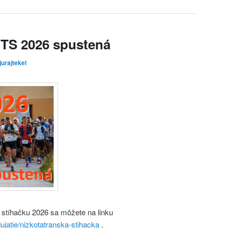
NTS 2026 spustená
jurajtekel
 stíhačku 2026 sa môžete na linku
ujatie/nizkotatranska-stihacka
.