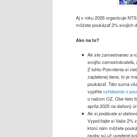
Aj v roku 2026 organizuje NTS
môžete poukázať 2% svojich da
Ako na to?
Ak
ste zamestnanec a ro
svojho zamestnávateľa, a
Z tohto Potvrdenia si vie
zaplatenej dane, to je m
poukázať. Táto suma však
vyplňte
vyhlásenie o po
o našom OZ. Obe tieto tl
apríla 2025 na daňový úr
Ak
si podávate si daňov
Vypočítajte si Vaše 2% z
ktorú nám môžete poukáz
osoby sú už uvedené kol