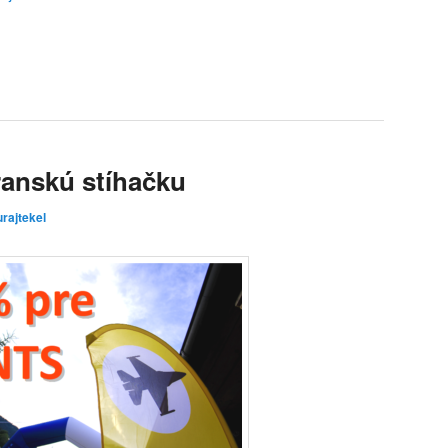
ranskú stíhačku
urajtekel