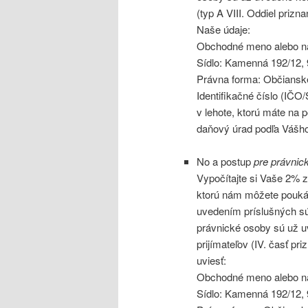
(typ A VIII. Oddiel prizna
Naše údaje:
Obchodné meno alebo ná
Sídlo: Kamenná 192/12, 
Právna forma: Občiansk
Identifikačné číslo (IČ
v lehote, ktorú máte na 
daňový úrad podľa Vášho
No a postup
pre právnic
Vypočítajte si Vaše 2% 
ktorú nám môžete poukáza
uvedením príslušných s
právnické osoby sú už 
prijímateľov (IV. časť pr
uviesť:
Obchodné meno alebo ná
Sídlo: Kamenná 192/12, 