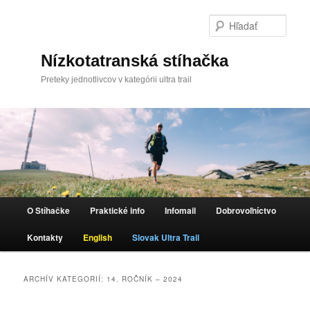
Hľada
Nízkotatranská stíhačka
Preteky jednotlivcov v kategórii ultra trail
Hlavné menu
O Stíhačke
Praktické info
Infomail
Dobrovoľníctvo
Preskočiť na primárny obsah
Preskočiť na sekundárny obsah
Kontakty
English
Slovak Ultra Trail
ARCHÍV KATEGORIÍ:
14. ROČNÍK – 2024