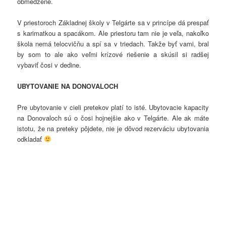
obmedzené.
V priestoroch Základnej školy v Telgárte sa v princípe dá prespať
s karimatkou a spacákom. Ale priestoru tam nie je veľa, nakoľko
škola nemá telocvičňu a spí sa v triedach. Takže byť vami, bral
by som to ale ako veľmi krízové riešenie a skúsil si radšej
vybaviť čosi v dedine.
UBYTOVANIE NA DONOVALOCH
Pre ubytovanie v cieli pretekov platí to isté. Ubytovacie kapacity
na Donovaloch sú o čosi hojnejšie ako v Telgárte. Ale ak máte
istotu, že na preteky pôjdete, nie je dôvod rezerváciu ubytovania
odkladať