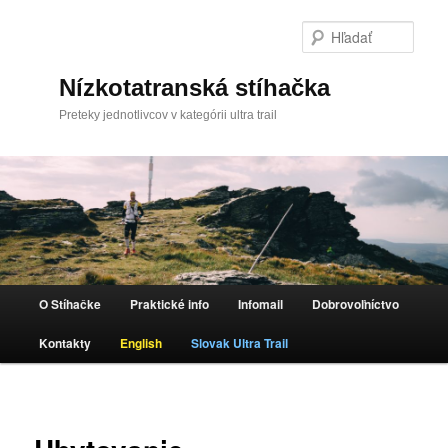
Hľada
Nízkotatranská stíhačka
Preteky jednotlivcov v kategórii ultra trail
Hlavné menu
O Stíhačke
Praktické info
Infomail
Dobrovoľníctvo
Preskočiť na primárny obsah
Kontakty
English
Slovak Ultra Trail