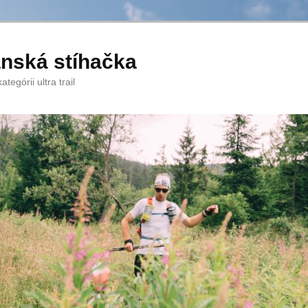
anská stíhačka
tegórii ultra trail