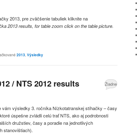
čky 2013, pre zväčšenie tabuliek kliknite na
ka 2013 results, for table zoom click on the table picture.
ačkované
2013
,
Výsledky
12 / NTS 2012 results
Žiadne
komentáre
 vám výsledky 3. ročníka Nízkotatranskej stíhačky – časy
 ktoré úspešne zvládli celú trať NTS, ako aj podrobnosti
alších družstiev, časy a poradie na jednotlivých
h stanovištiach).