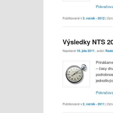
Pokračova
Publikované v
3. ročník - 2012
|
Ozn
Výsledky NTS 20
Napísané
10. júla 2011
, autor:
Rado
Prinášame
– časy dru
podrobnost
jednotlivý
Pokračova
Publikované v
2. ročník - 2011
|
Ozn