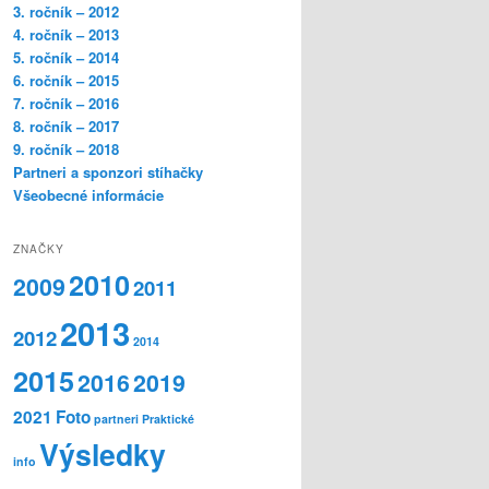
3. ročník – 2012
4. ročník – 2013
5. ročník – 2014
6. ročník – 2015
7. ročník – 2016
8. ročník – 2017
9. ročník – 2018
Partneri a sponzori stíhačky
Všeobecné informácie
ZNAČKY
2010
2009
2011
2013
2012
2014
2015
2016
2019
2021
Foto
partneri
Praktické
Výsledky
info