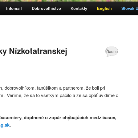
Infomail
Dobrovoľníctvo
Kontakty
English
Slovak Ul
h
bsah
y Nízkotatranskej
Žiadne
komentáre
 dobrovoľníkom, fanúšikom a partnerom, že boli pri
mi. Veríme, že sa to všetkým páčilo a že sa opäť uvidíme o
časomiery, doplnené o zopár chýbajúcich medzičasov,
ng.sk
.