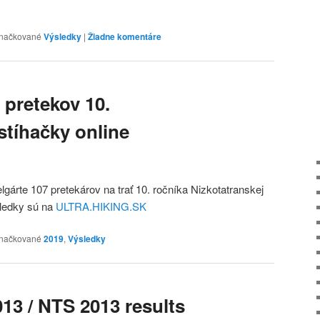
načkované
Výsledky
|
Žiadne komentáre
 pretekov 10.
stíhačky online
lgárte 107 pretekárov na trať 10. ročníka Nizkotatranskej
sledky sú na
ULTRA.HIKING.SK
načkované
2019
,
Výsledky
13 / NTS 2013 results