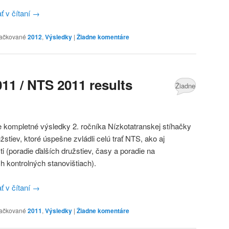
ť v čítaní
→
ačkované
2012
,
Výsledky
|
Žiadne komentáre
11 / NTS 2011 results
Žiadne
komentáre
 kompletné výsledky 2. ročníka Nízkotatranskej stíhačky
žstiev, ktoré úspešne zvládli celú trať NTS, ako aj
i (poradie ďalších družstiev, časy a poradie na
ch kontrolných stanovištiach).
ť v čítaní
→
ačkované
2011
,
Výsledky
|
Žiadne komentáre