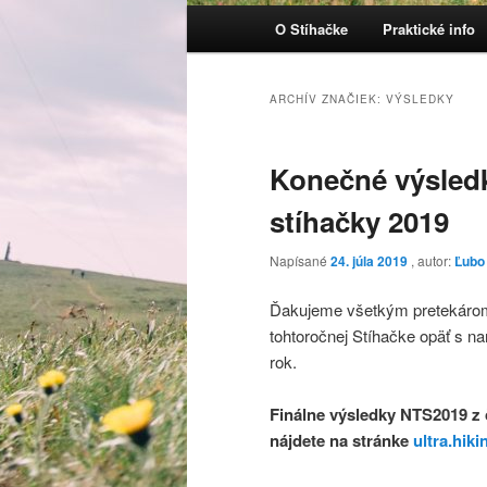
Hlavné menu
O Stíhačke
Praktické info
Preskočiť na primárny obsa
Preskočiť na sekundárny o
ARCHÍV ZNAČIEK:
VÝSLEDKY
Konečné výsledk
stíhačky 2019
Napísané
24. júla 2019
, autor:
Ľubo
Ďakujeme všetkým pretekárom,
tohtoročnej Stíhačke opäť s na
rok.
Finálne výsledky NTS2019 z 
nájdete na stránke
ultra.hiki