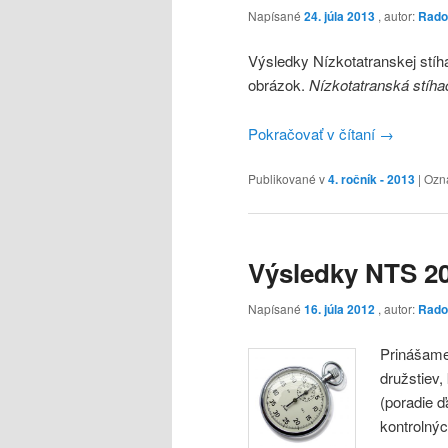
Napísané
24. júla 2013
, autor:
Rado
Výsledky Nízkotatranskej stíha
obrázok.
Nízkotatranská stíhač
Pokračovať v čítaní
→
Publikované v
4. ročník - 2013
|
Ozn
Výsledky NTS 20
Napísané
16. júla 2012
, autor:
Rado
Prinášame
družstiev,
(poradie ď
kontrolnýc