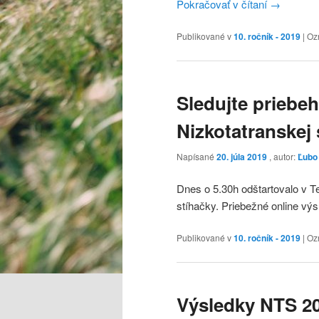
Pokračovať v čítaní
→
Publikované v
10. ročník - 2019
|
Oz
Sledujte priebeh
Nizkotatranskej 
Napísané
20. júla 2019
, autor:
Ľubo
Dnes o 5.30h odštartovalo v Te
stíhačky. Priebežné online vý
Publikované v
10. ročník - 2019
|
Oz
Výsledky NTS 20