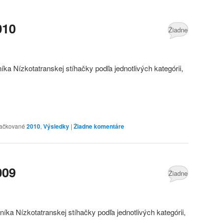
010
Žiadne
komentáre
ka Nízkotatranskej stíhačky podľa jednotlivých kategórii,
ačkované
2010
,
Výsledky
|
Žiadne komentáre
009
Žiadne
komentáre
níka Nízkotatranskej stíhačky podľa jednotlivých kategórii,