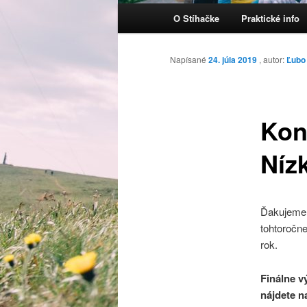
Hlavné menu
O Stíhačke
Praktické info
Preskočiť na primárny obsa
Napísané
24. júla 2019
, autor:
Ľubo
Kon
Níz
Ďakujeme 
tohtoročne
rok.
Finálne v
nájdete n