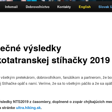
Infomail
Dobrovoľníctvo
Kontakty
English
Slovak Ul
h
ečné výsledky
kotatranskej stíhačky 2019
všetkým pretekárom, dobrovoľníkom, fanúšikom a partnerom, že boli
j Stíhačke opäť s nami. Veríme, že sa to všetkým páčilo a že sa opä
ýsledky NTS2019 z časomiery, doplnené o zopár chýbajúcich me
a stránke
ultra.hiking.sk
.