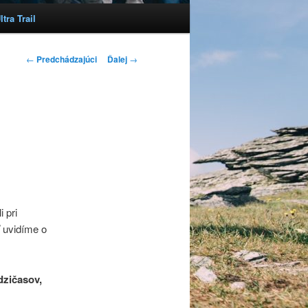
tra Trail
Navigácia článkami
←
Predchádzajúci
Ďalej
→
 pri
ť uvidíme o
dzičasov,