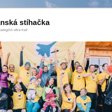
anská stíhačka
tegórii ultra trail