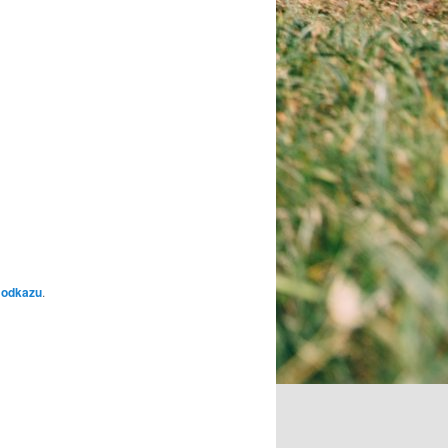
 odkazu
.