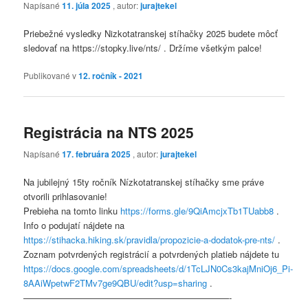
Napísané
11. júla 2025
, autor:
jurajtekel
Priebežné vysledky Nizkotatranskej stíhačky 2025 budete môcť
sledovať na https://stopky.live/nts/ . Držíme všetkým palce!
Publikované v
12. ročník - 2021
Registrácia na NTS 2025
Napísané
17. februára 2025
, autor:
jurajtekel
Na jubilejný 15ty ročník Nízkotatranskej stíhačky sme práve
otvorili prihlasovanie!
Prebieha na tomto linku
https://forms.gle/9QiAmcjxTb1TUabb8
.
Info o podujatí nájdete na
https://stihacka.hiking.sk/pravidla/propozicie-a-dodatok-pre-nts/
.
Zoznam potvrdených registrácií a potvrdených platieb nájdete tu
https://docs.google.com/spreadsheets/d/1TcLJN0Cs3kajMniOj6_Pi-
8AAiWpetwF2TMv7ge9QBU/edit?usp=sharing
.
———————————————————————-