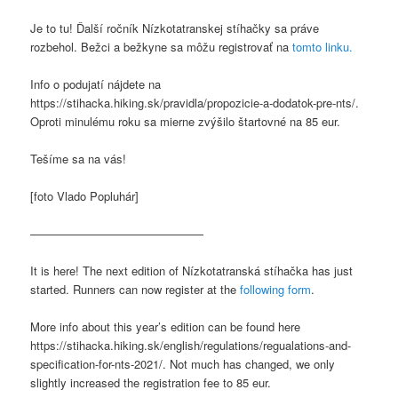
Je to tu! Ďalší ročník Nízkotatranskej stíhačky sa práve
rozbehol. Bežci a bežkyne sa môžu registrovať na
tomto linku.
Info o podujatí nájdete na
https://stihacka.hiking.sk/pravidla/propozicie-a-dodatok-pre-nts/.
Oproti minulému roku sa mierne zvýšilo štartovné na 85 eur.
Tešíme sa na vás!
[foto Vlado Popluhár]
———————————————
It is here! The next edition of Nízkotatranská stíhačka has just
started. Runners can now register at the
following form
.
More info about this year’s edition can be found here
https://stihacka.hiking.sk/english/regulations/regualations-and-
specification-for-nts-2021/. Not much has changed, we only
slightly increased the registration fee to 85 eur.