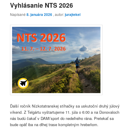
Vyhlásanie NTS 2026
Napísané
8. januára 2026
, autor:
jurajtekel
Ďalší ročník Nízkotatranskej stíhačky sa uskutoční druhý júlový
víkend. Z Telgártu vyštartujeme 11. júla o 6:00 a na Donovaloch
nás budú čakať v DAMi’sport do nedeľného rána. Pretekať sa
bude opäť iba na dlhej trase kompletným hrebeňom.