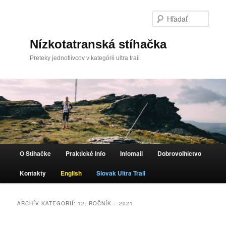
Hľada
Nízkotatranská stíhačka
Preteky jednotlivcov v kategórii ultra trail
Hlavné menu
O Stíhačke
Praktické info
Infomail
Dobrovoľníctvo
Preskočiť na primárny obsah
Preskočiť na sekundárny obsah
Kontakty
English
Slovak Ultra Trail
ARCHÍV KATEGORIÍ:
12. ROČNÍK – 2021