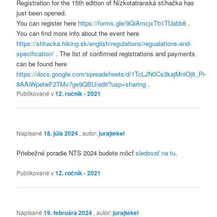
Registration for the 15th edition of Nízkotatranská stíhačka has
just been opened.
You can register here
https://forms.gle/9QiAmcjxTb1TUabb8
.
You can find more info about the event here
https://stihacka.hiking.sk/english/regulations/regualations-and-
specification/
. The list of confirmed registrations and payments
can be found here
https://docs.google.com/spreadsheets/d/1TcLJN0Cs3kajMniOj6_Pi-
8AAiWpetwF2TMv7ge9QBU/edit?usp=sharing
.
Publikované v
12. ročník - 2021
Napísané
18. júla 2024
, autor:
jurajtekel
Priebežné poradie NTS 2024 budete môcť
sledovať na tu
.
Publikované v
12. ročník - 2021
Napísané
19. februára 2024
, autor:
jurajtekel