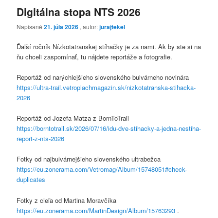
Digitálna stopa NTS 2026
Napísané
21. júla 2026
, autor:
jurajtekel
Ďalší ročník Nízkotatranskej stíhačky je za nami. Ak by ste si na
ňu chceli zaspomínať, tu nájdete reportáže a fotografie.
Reportáž od narýchlejšieho slovenského bulvárneho novinára
https://ultra-trail.vetroplachmagazin.sk/nizkotatranska-stihacka-
2026
Reportáž od Jozefa Matza z BornToTrail
https://borntotrail.sk/2026/07/16/idu-dve-stihacky-a-jedna-nestiha-
report-z-nts-2026
Fotky od najbulvárnejšieho slovenského ultrabežca
https://eu.zonerama.com/Vetromag/Album/15748051#check-
duplicates
Fotky z cieľa od Martina Moravčíka
https://eu.zonerama.com/MartinDesign/Album/15763293
.