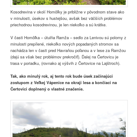
Kosodrevina v okolí Homôľky je približne v pôvodnom stave ako
v minulosti, úsekov s hustejšou, avšak bez väčších problémov
priechodnou kosodrevinou, je len niekoľko a sú krátke.
V časti Homôľka – útulňa Ramža – sedlo za Lenivou sú polomy z
minulosti prepílené, niekoľko nových popadaných stromov sa
nachádza len v časti pred Havraňou poľanou a v lese za Ramžou
(dajú sa však bez problémov prekročiť). Ďalej na Čertovicu je
trasa v poriadku, (rovnako aj výšvih z Čertovice na Lajštroch).
Tak, ako minulý rok, aj tento rok bude úsek začínajúci
zostupom z Veľkej Vápenice na okraji lesa a končiaci na
Čertovici doplnený o vlastné značenie.