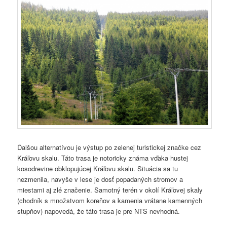
Ďalšou alternatívou je výstup po zelenej turistickej značke cez
Kráľovu skalu. Táto trasa je notoricky známa vďaka hustej
kosodrevine obklopujúcej Kráľovu skalu. Situácia sa tu
nezmenila, navyše v lese je dosť popadaných stromov a
miestami aj zlé značenie. Samotný terén v okolí Kráľovej skaly
(chodník s množstvom koreňov a kamenia vrátane kamenných
stupňov) napovedá, že táto trasa je pre NTS nevhodná.