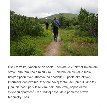
Úsek z Veľkej Vápenice do sedla Priehyba je v takmer rovnakom
stave, ako tomu bolo minulý rok. Pribudlo len niekoľko málo
nových padnutých stromov na chodníku – podľa aktuálnych
informácii dobrovoľníci z Andrejcovej tento úsek prepílili dňa 28.
júna. Na zostupe v lese však tak, ako vždy, odporúčame
zvýšenú opatrnosť – v strednej časti ide o pomerne strmý
technický úsek.