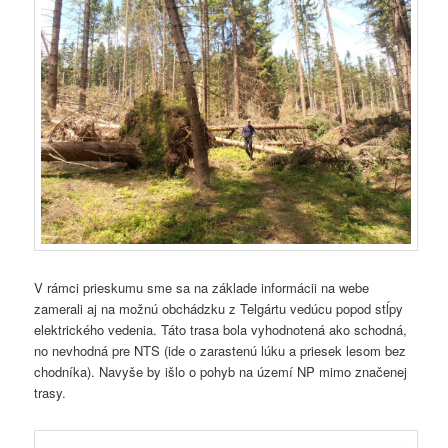
V rámci prieskumu sme sa na základe informácii na webe
zamerali aj na možnú obchádzku z Telgártu vedúcu popod stĺpy
elektrického vedenia. Táto trasa bola vyhodnotená ako schodná,
no nevhodná pre NTS (ide o zarastenú lúku a priesek lesom bez
chodníka). Navyše by išlo o pohyb na území NP mimo značenej
trasy.