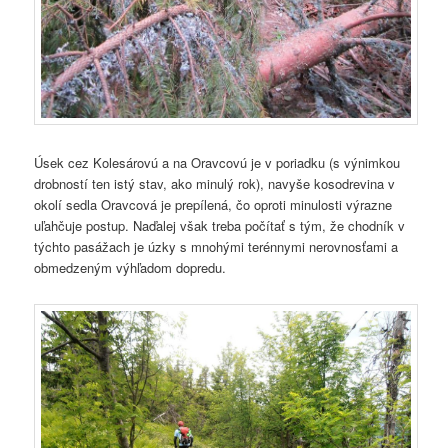
Úsek cez Kolesárovú a na Oravcovú je v poriadku (s výnimkou
drobností ten istý stav, ako minulý rok), navyše kosodrevina v
okolí sedla Oravcová je prepílená, čo oproti minulosti výrazne
uľahčuje postup. Naďalej však treba počítať s tým, že chodník v
týchto pasážach je úzky s mnohými terénnymi nerovnosťami a
obmedzeným výhľadom dopredu.