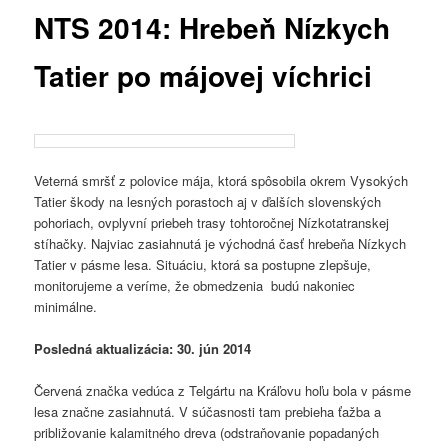
NTS 2014: Hrebeň Nízkych
Tatier po májovej víchrici
Veterná smršť z polovice mája, ktorá spôsobila okrem Vysokých
Tatier škody na lesných porastoch aj v ďalších slovenských
pohoriach, ovplyvní priebeh trasy tohtoročnej Nízkotatranskej
stíhačky. Najviac zasiahnutá je východná časť hrebeňa Nízkych
Tatier v pásme lesa. Situáciu, ktorá sa postupne zlepšuje,
monitorujeme a veríme, že obmedzenia budú nakoniec
minimálne.
Posledná aktualizácia: 30. jún 2014
Červená značka vedúca z Telgártu na Kráľovu hoľu bola v pásme
lesa značne zasiahnutá. V súčasnosti tam prebieha ťažba a
približovanie kalamitného dreva (odstraňovanie popadaných