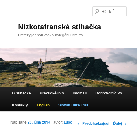
Hľada
Nízkotatranská stíhačka
Preteky jednotlivcov v kategórii ultra trail
Hlavné menu
O Stíhačke
Praktické info
Infomail
Dobrovoľníctvo
Preskočiť na primárny obsah
Kontakty
English
Slovak Ultra Trail
Napísané
23. júna 2014
, autor:
Ľubo
Navigácia článkami
←
Predchádzajúci
Ďalej
→