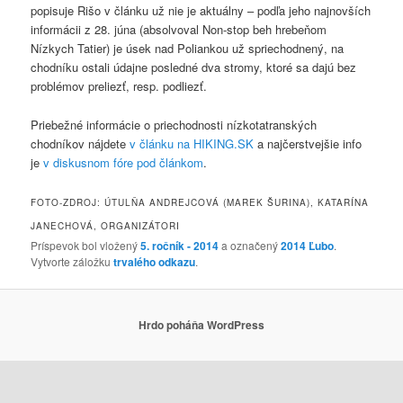
popisuje Rišo v článku už nie je aktuálny – podľa jeho najnovších
informácii z 28. júna (absolvoval Non-stop beh hrebeňom
Nízkych Tatier) je úsek nad Poliankou už spriechodnený, na
chodníku ostali údajne posledné dva stromy, ktoré sa dajú bez
problémov preliezť, resp. podliezť.
Priebežné informácie o priechodnosti nízkotatranských
chodníkov nájdete
v článku na HIKING.SK
a najčerstvejšie info
je
v diskusnom fóre pod článkom
.
FOTO-ZDROJ: ÚTULŇA ANDREJCOVÁ (MAREK ŠURINA), KATARÍNA
JANECHOVÁ, ORGANIZÁTORI
Príspevok bol vložený
5. ročník - 2014
a označený
2014
Ľubo
.
Vytvorte záložku
trvalého odkazu
.
Hrdo poháňa WordPress