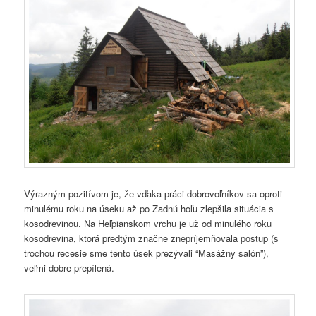
Výrazným pozitívom je, že vďaka práci dobrovoľníkov sa oproti
minulému roku na úseku až po Zadnú hoľu zlepšila situácia s
kosodrevinou. Na Heľpianskom vrchu je už od minulého roku
kosodrevina, ktorá predtým značne znepríjemňovala postup (s
trochou recesie sme tento úsek prezývali “Masážny salón”),
veľmi dobre prepílená.