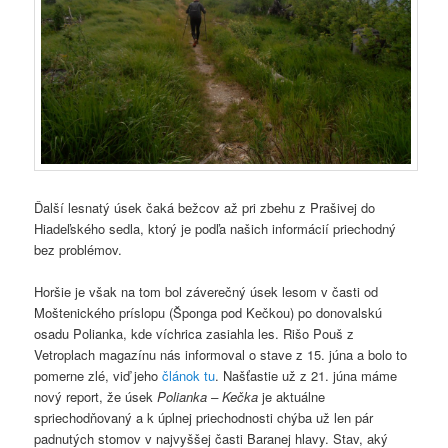
Ďalší lesnatý úsek čaká bežcov až pri zbehu z Prašivej do
Hiadeľského sedla, ktorý je podľa našich informácií priechodný
bez problémov.
Horšie je však na tom bol záverečný úsek lesom v časti od
Moštenického príslopu (Šponga pod Kečkou) po donovalskú
osadu Polianka, kde víchrica zasiahla les. Rišo Pouš z
Vetroplach magazínu nás informoval o stave z 15. júna a bolo to
pomerne zlé, viď jeho
článok tu
. Našťastie už z 21. júna máme
nový report, že úsek
Polianka – Kečka
je aktuálne
spriechodňovaný a k úplnej priechodnosti chýba už len pár
padnutých stomov v najvyššej časti Baranej hlavy. Stav, aký