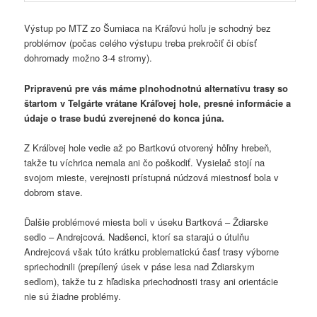
Výstup po MTZ zo Šumiaca na Kráľovú hoľu je schodný bez
problémov (počas celého výstupu treba prekročiť či obísť
dohromady možno 3-4 stromy).
Pripravenú pre vás máme plnohodnotnú alternatívu trasy so
štartom v Telgárte vrátane Kráľovej hole, presné informácie a
údaje o trase budú zverejnené do konca júna.
Z Kráľovej hole vedie až po Bartkovú otvorený hôľny hrebeň,
takže tu víchrica nemala ani čo poškodiť. Vysielač stojí na
svojom mieste, verejnosti prístupná núdzová miestnosť bola v
dobrom stave.
Ďalšie problémové miesta boli v úseku Bartková – Ždiarske
sedlo – Andrejcová. Nadšenci, ktorí sa starajú o útulňu
Andrejcová však túto krátku problematickú časť trasy výborne
spriechodnili (prepílený úsek v páse lesa nad Ždiarskym
sedlom), takže tu z hľadiska priechodnosti trasy ani orientácie
nie sú žiadne problémy.