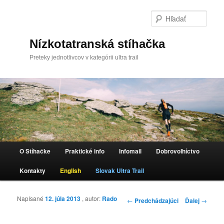
Hľada
Nízkotatranská stíhačka
Preteky jednotlivcov v kategórii ultra trail
Hlavné menu
O Stíhačke
Praktické info
Infomail
Dobrovoľníctvo
Preskočiť na primárny obsah
Kontakty
English
Slovak Ultra Trail
Napísané
12. júla 2013
, autor:
Rado
Navigácia článkami
←
Predchádzajúci
Ďalej
→