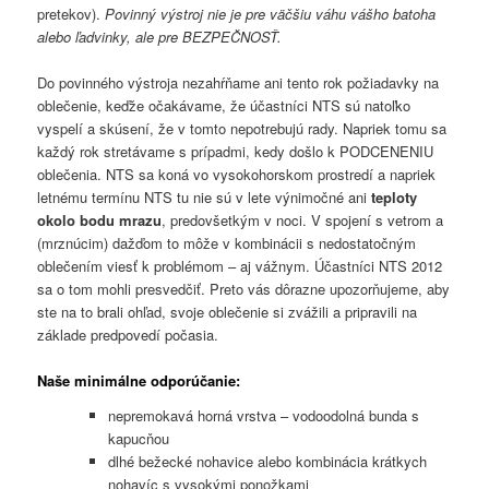
pretekov).
Povinný výstroj nie je pre väčšiu váhu vášho batoha
alebo ľadvinky, ale pre BEZPEČNOSŤ.
Do povinného výstroja nezahŕňame ani tento rok požiadavky na
oblečenie, keďže očakávame, že účastníci NTS sú natoľko
vyspelí a skúsení, že v tomto nepotrebujú rady. Napriek tomu sa
každý rok stretávame s prípadmi, kedy došlo k PODCENENIU
oblečenia. NTS sa koná vo vysokohorskom prostredí a napriek
letnému termínu NTS tu nie sú v lete výnimočné ani
teploty
okolo bodu mrazu
, predovšetkým v noci. V spojení s vetrom a
(mrznúcim) dažďom to môže v kombinácii s nedostatočným
oblečením viesť k problémom – aj vážnym. Účastníci NTS 2012
sa o tom mohli presvedčiť. Preto vás dôrazne upozorňujeme, aby
ste na to brali ohľad, svoje oblečenie si zvážili a pripravili na
základe predpovedí počasia.
Naše minimálne odporúčanie:
nepremokavá horná vrstva – vodoodolná bunda s
kapucňou
dlhé bežecké nohavice alebo kombinácia krátkych
nohavíc s vysokými ponožkami