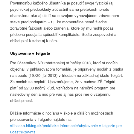
Povinnosťou každého účastníka je posúdiť svoje fyzické (aj
psychické) predpoklady zúčastniť sa na pretekoch tohoto
charakteru, ako aj uistiť sa o svojom vyhovujúcom zdravotnom
stave pred podujatím – t.j. že momentálne nemá žiadne
zdravotné ťažkosti alebo zranenia, ktoré by mu mohli počas
priebehu podujatia spôsobiť komplikácie. Buďte zodpovední a
ohľaduplní k sebe aj k nám.
Ubytovanie v Telgárte
Pre účastníkov Nízkotatranskej stíhačky 2013, ktorí si nocľah
objednali v prihlasovacom formulári, je pripravený nocľah z piatka
na sobotu (19./20. júl 2013) v triedach na základnej škole Telgárt.
Za nocľah sa neplatí. Upozorňujeme, že v budove ZŠ Telgárt
platí od 22:30 nočný kľud, vzhľadom na náročný program pre
nasledovný deň a noc pre vás aj nás prosíme o vzájomnú
ohľaduplnosť.
Bližšie informácie o nocľahu v škole a ďalších možnostiach
prenocovania v Telgárte nájdete na:
stihacka.hiking.sk/prakticke-informacie/ubytovanie-v-telgarte-pre-
ucastnikov-nts