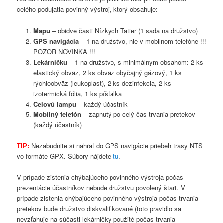
celého podujatia povinný výstroj, ktorý obsahuje:
Mapu
– obidve časti Nízkych Tatier (1 sada na družstvo)
GPS navigácia
– 1 na družstvo, nie v mobilnom telefóne !!!
POZOR NOVINKA !!!
Lekárničku
– 1 na družstvo, s minimálnym obsahom: 2 ks
elastický obväz, 2 ks obväz obyčajný gázový, 1 ks
rýchloobväz (leukoplast), 2 ks dezinfekcia, 2 ks
izotermická fólia, 1 ks píšťalka
Čelovú lampu
– každý účastník
Mobilný telefón
– zapnutý po celý čas trvania pretekov
(každý účastník)
TIP:
Nezabudnite si nahrať do GPS navigácie priebeh trasy NTS
vo formáte GPX. Súbory nájdete
tu
.
V prípade zistenia chýbajúceho povinného výstroja počas
prezentácie účastníkov nebude družstvu povolený štart. V
prípade zistenia chýbajúceho povinného výstroja počas trvania
pretekov bude družstvo diskvalifikované (toto pravidlo sa
nevzťahuje na súčasti lekárničky použité počas trvania