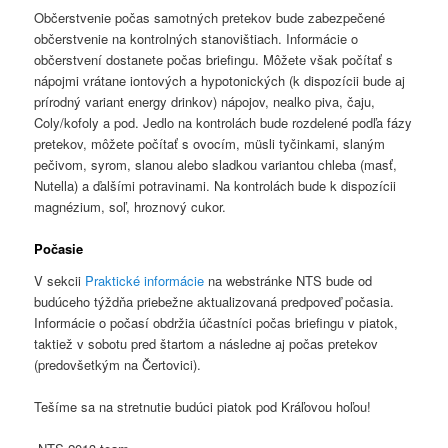
Občerstvenie počas samotných pretekov bude zabezpečené
občerstvenie na kontrolných stanovištiach. Informácie o
občerstvení dostanete počas briefingu. Môžete však počítať s
nápojmi vrátane iontových a hypotonických (k dispozícii bude aj
prírodný variant energy drinkov) nápojov, nealko piva, čaju,
Coly/kofoly a pod. Jedlo na kontrolách bude rozdelené podľa fázy
pretekov, môžete počítať s ovocím, müsli tyčinkami, slaným
pečivom, syrom, slanou alebo sladkou variantou chleba (masť,
Nutella) a ďalšími potravinami. Na kontrolách bude k dispozícii
magnézium, soľ, hroznový cukor.
Počasie
V sekcii
Praktické informácie
na webstránke NTS bude od
budúceho týždňa priebežne aktualizovaná predpoveď počasia.
Informácie o počasí obdržia účastníci počas briefingu v piatok,
taktiež v sobotu pred štartom a následne aj počas pretekov
(predovšetkým na Čertovici).
Tešíme sa na stretnutie budúci piatok pod Kráľovou hoľou!