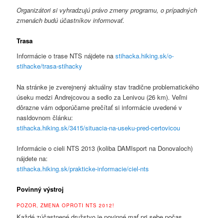
Organizátori si vyhradzujú právo zmeny programu, o prípadných
zmenách budú účastníkov informovať.
Trasa
Informácie o trase NTS nájdete na
stihacka.hiking.sk/o-
stihacke/trasa-stihacky
Na stránke je zverejnený aktuálny stav tradične problematického
úseku medzi Andrejcovou a sedlo za Lenivou (26 km). Veľmi
dôrazne vám odporúčame prečítať si informácie uvedené v
nasldovnom článku:
stihacka.hiking.sk/3415/situacia-na-useku-pred-certovicou
Informácie o cieli NTS 2013 (koliba DAMIsport na Donovaloch)
nájdete na:
stihacka.hiking.sk/prakticke-informacie/ciel-nts
Povinný výstroj
POZOR, ZMENA OPROTI NTS 2012!
Každé zúčastnené družstvo je povinné mať pri sebe počas