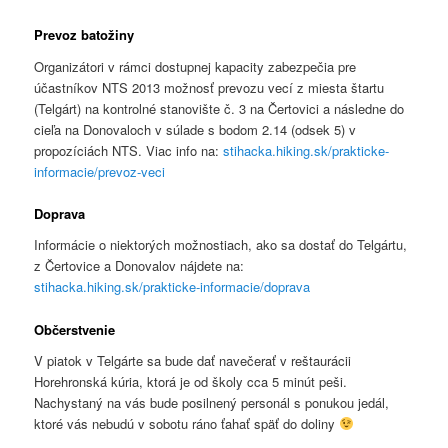
Prevoz batožiny
Organizátori v rámci dostupnej kapacity zabezpečia pre
účastníkov NTS 2013 možnosť prevozu vecí z miesta štartu
(Telgárt) na kontrolné stanovište č. 3 na Čertovici a následne do
cieľa na Donovaloch v súlade s bodom 2.14 (odsek 5) v
propozíciách NTS. Viac info na:
stihacka.hiking.sk/prakticke-
informacie/prevoz-veci
Doprava
Informácie o niektorých možnostiach, ako sa dostať do Telgártu,
z Čertovice a Donovalov nájdete na:
stihacka.hiking.sk/prakticke-informacie/doprava
Občerstvenie
V piatok v Telgárte sa bude dať navečerať v reštaurácii
Horehronská kúria, ktorá je od školy cca 5 minút peši.
Nachystaný na vás bude posilnený personál s ponukou jedál,
ktoré vás nebudú v sobotu ráno ťahať späť do doliny