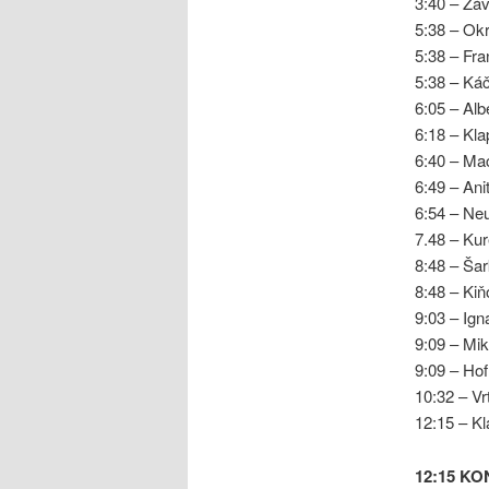
3:40 – Zá
5:38 – Okr
5:38 – Fra
5:38 – Káč
6:05 – Alb
6:18 – Kl
6:40 – Ma
6:49 – Anit
6:54 – Ne
7.48 – Ku
8:48 – Ša
8:48 – Kiň
9:03 – Ign
9:09 – Mik
9:09 – Ho
10:32 – Vr
12:15 – Kl
12:15 K