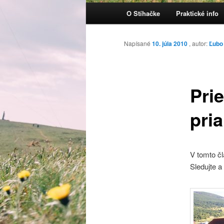
Hlavné menu
O Stíhačke
Praktické info
Preskočiť na primárny obsa
Napísané
10. júla 2010
, autor:
Ľubo
Pri
pria
V tomto čl
Sledujte a