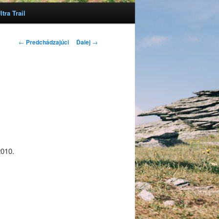
tra Trail
Navigácia článkami
←
Predchádzajúci
Ďalej
→
2010.