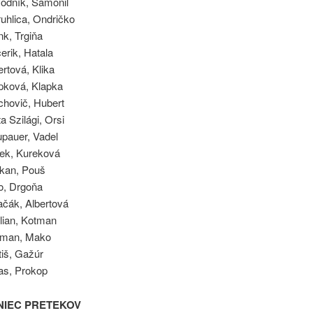
vodník, Šamonil
uhlica, Ondričko
nk, Trgiňa
erik, Hatala
ertová, Klika
apková, Klapka
chovič, Hubert
a Szilági, Orsi
upauer, Vadel
rek, Kureková
rkan, Pouš
o, Drgoňa
ačák, Albertová
lian, Kotman
fman, Mako
tiš, Gažúr
as, Prokop
ONIEC PRETEKOV