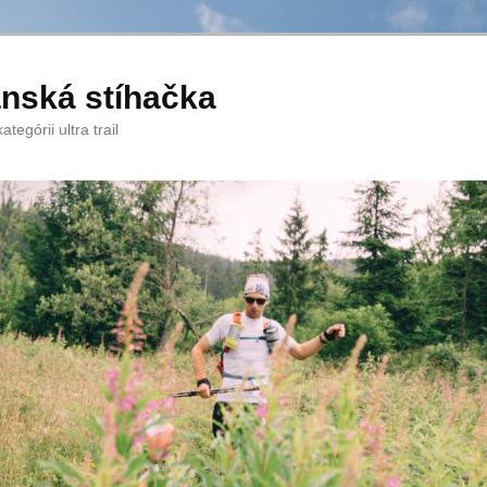
anská stíhačka
tegórii ultra trail