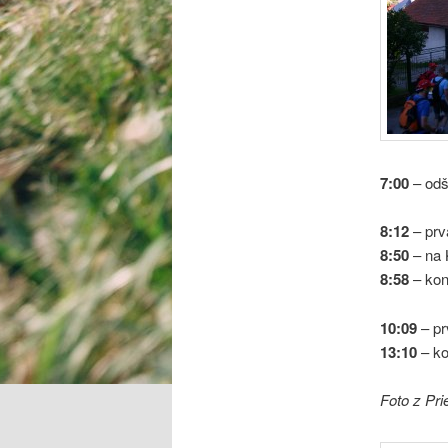
7:00
– odšt
8:12
– prv
8:50
– na 
8:58
– koni
10:09
– pr
13:10
– ko
Foto z Pr