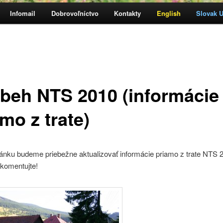
Infomail
Dobrovoľníctvo
Kontakty
English
Slovak Ul
h
ebeh NTS 2010 (informácie
mo z trate)
ánku budeme priebežne aktualizovať informácie priamo z trate NTS 
 komentujte!