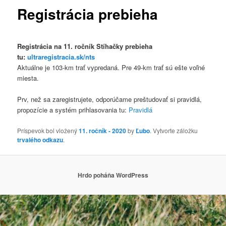
Registrácia prebieha
Registrácia na 11. ročník Stíhačky prebieha
tu:
ultraregistracia.sk/nts
Aktuálne je 103-km trať vypredaná. Pre 49-km trať sú ešte voľné
miesta.
Prv, než sa zaregistrujete, odporúčame preštudovať si pravidlá,
propozície a systém prihlasovania tu:
Pravidlá
Príspevok bol vložený
11. ročník - 2020
by
Ľubo
. Vytvorte záložku
trvalého odkazu
.
Hrdo poháňa WordPress