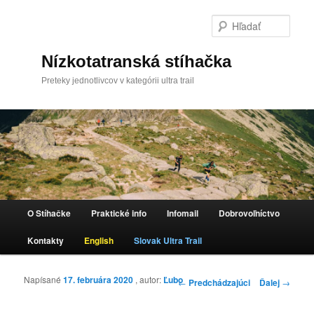
Hľada
Nízkotatranská stíhačka
Preteky jednotlivcov v kategórii ultra trail
Hlavné menu
O Stíhačke
Praktické info
Infomail
Dobrovoľníctvo
Preskočiť na primárny obsah
Kontakty
English
Slovak Ultra Trail
Napísané
17. februára 2020
, autor:
Ľubo
Navigácia článkami
←
Predchádzajúci
Ďalej
→